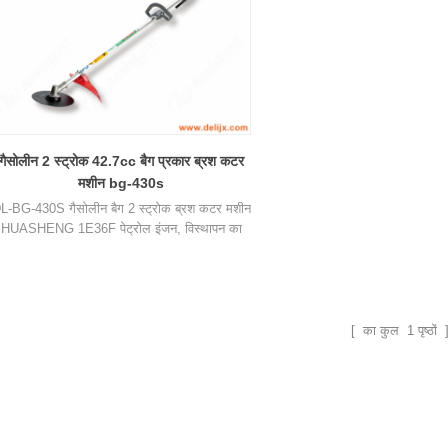
गैसोलीन 2 स्ट्रोक 42.7cc बैग प्रकार ब्रश कटर
मशीन bg-430s
L-BG-430S गैसोलीन बैग 2 स्ट्रोक ब्रश कटर मशीन
HUASHENG 1E36F पेट्रोल इंजन, विस्थापन का
पयोग करें42.7CC है, बिजली 1.27kw / 1.7HP है।
[ का कुल
1
पृष्ठों 