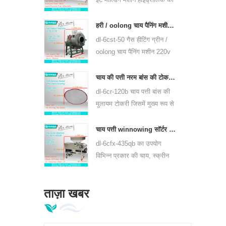
उपयोग करते हैं, प्यूर चाय केक और
अन्य चाय केक और चाय ईंट दबा
हरी / oolong चाय पैनिंग मशीन चाय पत्ती पैननर उपकरण 6cst-50
सकते हैं।
dl-6cst-50 गैस हीटिंग ग्रीन /
oolong चाय पैनिंग मशीन 220v
और 380v, आंतरिक व्यास
50cm, उच्चतम तापमान 350 ℃
चाय की पत्ती नरम बांस की टोकरी जिसमें 6crh-120b शामिल है
का उपयोग कर सकते हैं, यह प्रति
dl-6cr-120b चाय पत्ती बांस की
घंटे 25kg चाय की प्रक्रिया कर
मुलायम टोकरी जिसमें मुख्य रूप से
सकते हैं।
& nbsp; चाय का अस्थायी
भंडारण, और प्रत्येक प्रसंस्करण
चाय पत्ती winnowing सॉर्टर मशीन dl-6cfx-435qb
प्रक्रिया के बीच चाय हस्तांतरित
dl-6cfx-435qb का उपयोग
करने के लिए उपयोग किया जाता
विभिन्न प्रकार की चाय, स्क्रीन
है, को कवर करने के साथ नरम
आउट स्ट्रिप चाय, टूटी हुई चाय
टोकरी।
और विभिन्न विशिष्टताओं के चाय
ताज़ा खबर
पाउडर के लिए किया जाता है