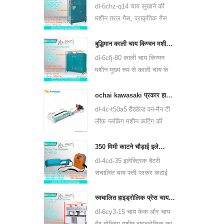
उपयोग कर सकती है।
dl-6chz-q14 चाय सुखाने की
मशीन तरल गैस, प्राकृतिक गैस
और बिजली का उपयोग कर सकती
है, सभी प्रकार की चाय को सुखा
बुद्धिमान काली चाय किण्वन मशीन 6cfj-80
सकती है, जैसे कि ग्रीन टी, काली
dl-6cfj-80 काली चाय किण्वन
चाय, ऊलोंग चाय और इतने पर।
मशीन मुख्य रूप से काली चाय के
प्रसंस्करण के लिए उपयोग की
जाती है, जो काली चाय की किण्वन
ochai kawasaki प्रकार हाथ में एक-आदमी चाय पत्ती की कटाई मशीन 4c-t50a5
को बेहतर बनाती है।
dl-4c-t50a5 हैंडहेल्ड वन-मैन टी
लीफ प्लकिंग मशीन कटिंग की
चौड़ाई 450 मिमी, 500 मिमी, 600
मिमी है, huasheng 1e34f
350 मिमी काटने चौड़ाई इलेक्ट्रिक बैटरी संचालित चाय पत्ती चाय प्लकिंग मशीन 4cd-35
पेट्रोल इंजन का उपयोग करें।
dl-4cd-35 इलेक्ट्रिक बैटरी
संचालित चाय पत्ती प्लकर कटाई
मशीन काटने की चौड़ाई 350 मिमी
है, बैकपैक लिथियम बैटरी या एसिड
स्वचालित हाइड्रोलिक प्रेस चाय केक चाय ईंट दबाने की मशीन 6cy3-15
एसिड बैटरी का उपयोग कर।
dl-6cy3-15 चाय केक और चाय
ईंट मोल्डिंग मशीन हाइड्रोलिक का