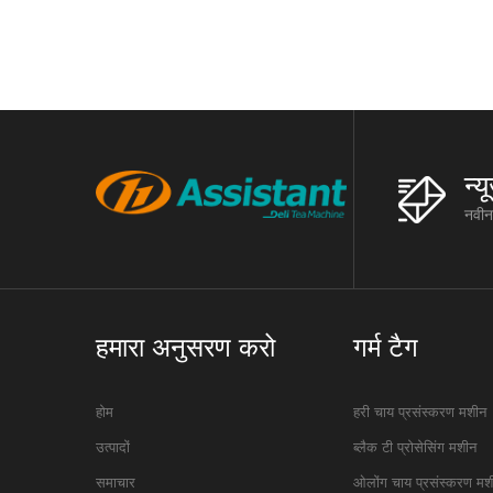
रैक रैक: त
न्
नवीनत
हमारा अनुसरण करो
गर्म टैग
होम
हरी चाय प्रसंस्करण मशीन
उत्पादों
ब्लैक टी प्रोसेसिंग मशीन
समाचार
ओलोंग चाय प्रसंस्करण मश