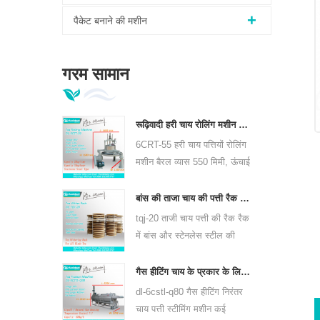
पैकेट बनाने की मशीन
गरम सामान
रूढ़िवादी हरी चाय रोलिंग मशीन 6crt-55 छोड़ देता है
6CRT-55 हरी चाय पत्तियों रोलिंग
मशीन बैरल व्यास 550 मिमी, ऊंचाई
400 मिमी, उत्पादकता है 75
किग्रा / घंटा है
बांस की ताजा चाय की पत्ती रैक रैक tjj-20
tqj-20 ताजी चाय पत्ती की रैक रैक
में बांस और स्टेनलेस स्टील की
प्लेट है, सभी प्रकार की चाय के
लिए उपयोग कर सकते हैं।
गैस हीटिंग चाय के प्रकार के लिए निरंतर चाय पत्ती भाप मशीन 6cstl-q80
dl-6cstl-q80 गैस हीटिंग निरंतर
चाय पत्ती स्टीमिंग मशीन कई