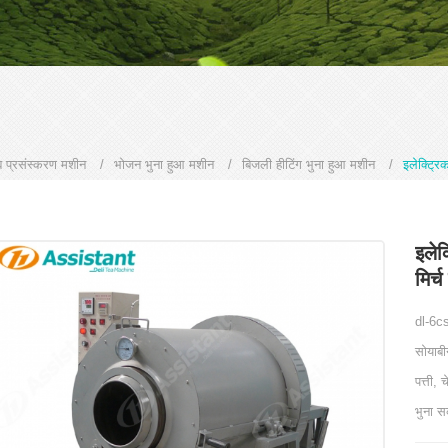
्य प्रसंस्करण मशीन
/
भोजन भुना हुआ मशीन
/
बिजली हीटिंग भुना हुआ मशीन
/
इलेक्ट्र
इलेक
मिर
dl-6cs
सोयाबी
पत्ती,
भुना स