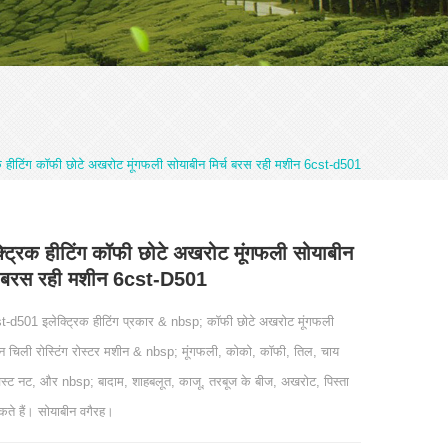
िक हीटिंग कॉफी छोटे अखरोट मूंगफली सोयाबीन मिर्च बरस रही मशीन 6cst-d501
्ट्रिक हीटिंग कॉफी छोटे अखरोट मूंगफली सोयाबीन
्च बरस रही मशीन 6cst-D501
t-d501 इलेक्ट्रिक हीटिंग प्रकार & nbsp; कॉफी छोटे अखरोट मूंगफली
न चिली रोस्टिंग रोस्टर मशीन & nbsp; मूंगफली, कोको, कॉफी, तिल, चाय
 चेस्ट नट, और nbsp; बादाम, शाहबलूत, काजू, तरबूज के बीज, अखरोट, पिस्ता
कते हैं। सोयाबीन वगैरह।