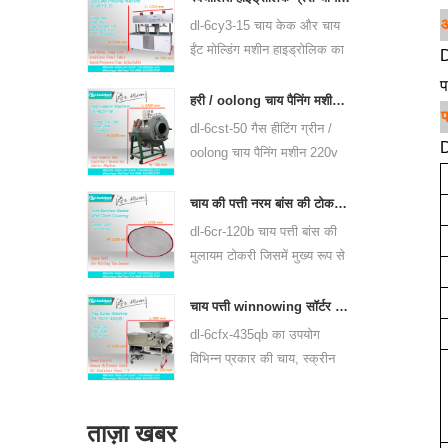
एसिड बैटरी का उपयोग कर।
dl-6cy3-15 चाय केक और चाय
ईंट मोल्डिंग मशीन हाइड्रोलिक का
D
उपयोग करते हैं, प्यूर चाय केक और
प
अन्य चाय केक और चाय ईंट दबा
हरी / oolong चाय पैनिंग मशीन चाय पत्ती पैननर उपकरण 6cst-50
सकते हैं।
dl-6cst-50 गैस हीटिंग ग्रीन /
D
oolong चाय पैनिंग मशीन 220v
और 380v, आंतरिक व्यास
50cm, उच्चतम तापमान 350 ℃
चाय की पत्ती नरम बांस की टोकरी जिसमें 6crh-120b शामिल है
का उपयोग कर सकते हैं, यह प्रति
dl-6cr-120b चाय पत्ती बांस की
घंटे 25kg चाय की प्रक्रिया कर
मुलायम टोकरी जिसमें मुख्य रूप से
सकते हैं।
& nbsp; चाय का अस्थायी
भंडारण, और प्रत्येक प्रसंस्करण
चाय पत्ती winnowing सॉर्टर मशीन dl-6cfx-435qb
प्रक्रिया के बीच चाय हस्तांतरित
dl-6cfx-435qb का उपयोग
करने के लिए उपयोग किया जाता
विभिन्न प्रकार की चाय, स्क्रीन
है, को कवर करने के साथ नरम
आउट स्ट्रिप चाय, टूटी हुई चाय
टोकरी।
और विभिन्न विशिष्टताओं के चाय
ताज़ा खबर
पाउडर के लिए किया जाता है