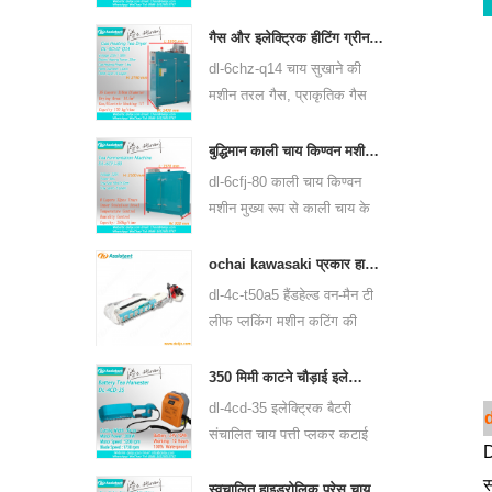
प्रकार की चाय, जैसे कि ग्रीन टी,
ऊलोंग चाय और अन्य के लिए
गैस और इलेक्ट्रिक हीटिंग ग्रीन टी लीफ ड्रायर मशीन 6chz-q14
उपयोग कर सकती है।
dl-6chz-q14 चाय सुखाने की
मशीन तरल गैस, प्राकृतिक गैस
और बिजली का उपयोग कर सकती
है, सभी प्रकार की चाय को सुखा
बुद्धिमान काली चाय किण्वन मशीन 6cfj-80
सकती है, जैसे कि ग्रीन टी, काली
dl-6cfj-80 काली चाय किण्वन
चाय, ऊलोंग चाय और इतने पर।
मशीन मुख्य रूप से काली चाय के
प्रसंस्करण के लिए उपयोग की
जाती है, जो काली चाय की किण्वन
ochai kawasaki प्रकार हाथ में एक-आदमी चाय पत्ती की कटाई मशीन 4c-t50a5
को बेहतर बनाती है।
dl-4c-t50a5 हैंडहेल्ड वन-मैन टी
लीफ प्लकिंग मशीन कटिंग की
चौड़ाई 450 मिमी, 500 मिमी, 600
मिमी है, huasheng 1e34f
350 मिमी काटने चौड़ाई इलेक्ट्रिक बैटरी संचालित चाय पत्ती चाय प्लकिंग मशीन 4cd-35
पेट्रोल इंजन का उपयोग करें।
dl-4cd-35 इलेक्ट्रिक बैटरी
संचालित चाय पत्ती प्लकर कटाई
D
मशीन काटने की चौड़ाई 350 मिमी
स
है, बैकपैक लिथियम बैटरी या एसिड
स्वचालित हाइड्रोलिक प्रेस चाय केक चाय ईंट दबाने की मशीन 6cy3-15