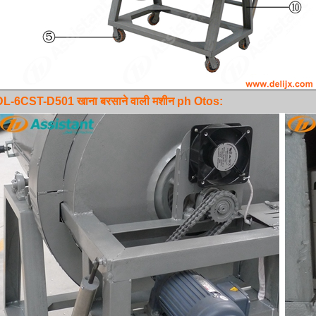
DL-6CST-D501 खाना बरसाने वाली मशीन ph
Otos: