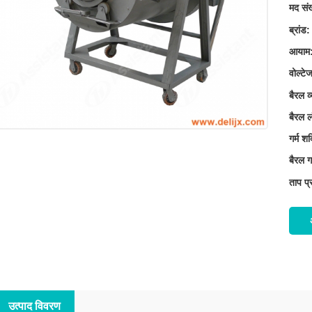
मद संख
ब्रांड:
आयाम
वोल्टे
बैरल व
बैरल ल
गर्म शक
बैरल ग
ताप प्
उत्पाद विवरण