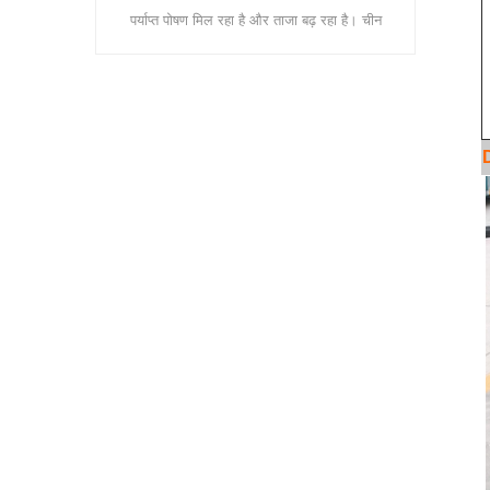
मशीनों का उपयोग करती है: रैक, चाय स्टीमिंग मशीन,
़ रहा है। चीन
चाय रोलिंग मशीन और चाय सुखाने की मशीनें। 1.
 क्योंकि दक्षिण
रैक रैक: त