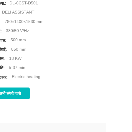
DL-6CST-D501
्या.:
DELI ASSISTANT
780×1400×1530 mm
:
380/50 V/Hz
ज:
500 mm
्यास:
850 mm
ंबाई:
18 KW
्ति:
5-37 min
ति:
Electric heating
रकार:
अभी संपर्क करो