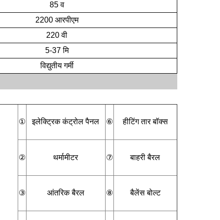
85 व
2200 आरपीएम
220 वी
5-37 मि
ति
विद्युतीय गर्मी
लोकप्रिय
ी पेय है
िक वर
①
इलेक्ट्रिक कंट्रोल पैनल
⑥
हीटिंग तार बॉक्स
②
थर्मामीटर
⑦
बाहरी बैरल
③
आंतरिक बैरल
⑧
बैलेंस बोल्ट