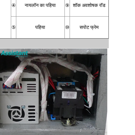
④
नायलॉन का पहिया
⑨
शॉक अवशोषक रॉड
⑤
पहिया
⑩
सपोट फ्रेम