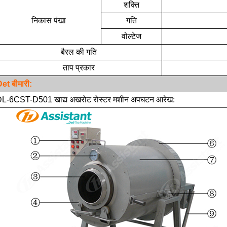
शक्ति
निकास पंखा
गति
वोल्टेज
बैरल की गति
u'er चाय प्राचीन वृक्ष चाय ज्ञान
रूसी रहस्य - ivan चाय की उत्पत्
ताप प्रकार
Apr / 22 / 2019
Oct / 28 / 2019
Det
बीमारी:
नी पुरानी होती है, उतनी ही महंगी होती है,
"इवान चाय" रूस में सबसे लोकप्रिय और 
L-6CST-D501 खाद्य अखरोट रोस्टर मशीन अपघटन आरेख:
 निरपेक्ष नहीं होती। यह चाय की गुणवत्ता पर
फूल चाय है। "इवान चाय" एक पारंपरिक रूस
रता है कि इसका स्वाद कैसा है। यदि पेड़ की
जिसमें एक है इतिहास एक हजार से अध