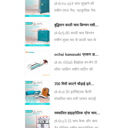
उपयोग कर सकती है।
dl-6chz-q14 चाय सुखाने की
मशीन तरल गैस, प्राकृतिक गैस
और बिजली का उपयोग कर सकती
है, सभी प्रकार की चाय को सुखा
बुद्धिमान काली चाय किण्वन मशीन 6cfj-80
सकती है, जैसे कि ग्रीन टी, काली
dl-6cfj-80 काली चाय किण्वन
चाय, ऊलोंग चाय और इतने पर।
मशीन मुख्य रूप से काली चाय के
प्रसंस्करण के लिए उपयोग की
जाती है, जो काली चाय की किण्वन
ochai kawasaki प्रकार हाथ में एक-आदमी चाय पत्ती की कटाई मशीन 4c-t50a5
को बेहतर बनाती है।
dl-4c-t50a5 हैंडहेल्ड वन-मैन टी
लीफ प्लकिंग मशीन कटिंग की
चौड़ाई 450 मिमी, 500 मिमी, 600
मिमी है, huasheng 1e34f
350 मिमी काटने चौड़ाई इलेक्ट्रिक बैटरी संचालित चाय पत्ती चाय प्लकिंग मशीन 4cd-35
पेट्रोल इंजन का उपयोग करें।
dl-4cd-35 इलेक्ट्रिक बैटरी
संचालित चाय पत्ती प्लकर कटाई
मशीन काटने की चौड़ाई 350 मिमी
है, बैकपैक लिथियम बैटरी या एसिड
स्वचालित हाइड्रोलिक प्रेस चाय केक चाय ईंट दबाने की मशीन 6cy3-15
एसिड बैटरी का उपयोग कर।
dl-6cy3-15 चाय केक और चाय
ईंट मोल्डिंग मशीन हाइड्रोलिक का