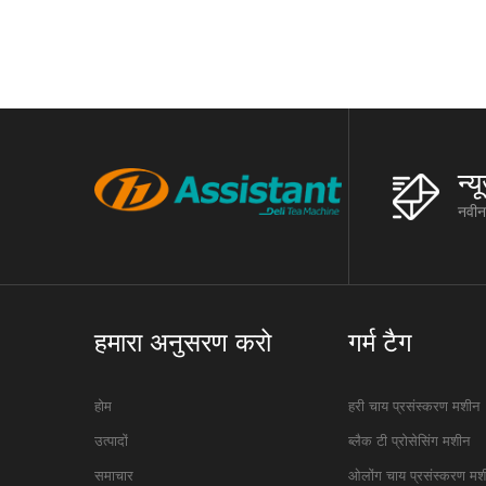
रैक रैक: त
म
न्
नवीनत
हमारा अनुसरण करो
गर्म टैग
होम
हरी चाय प्रसंस्करण मशीन
उत्पादों
ब्लैक टी प्रोसेसिंग मशीन
समाचार
ओलोंग चाय प्रसंस्करण मश