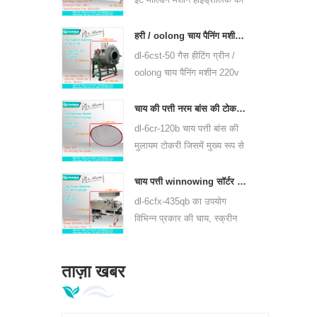
उपयोग करते हैं, प्यूर चाय केक और
अन्य चाय केक और चाय ईंट दबा
हरी / oolong चाय पैनिंग मशीन चाय पत्ती पैननर उपकरण 6cst-50
सकते हैं।
dl-6cst-50 गैस हीटिंग ग्रीन /
oolong चाय पैनिंग मशीन 220v
और 380v, आंतरिक व्यास
50cm, उच्चतम तापमान 350 ℃
चाय की पत्ती नरम बांस की टोकरी जिसमें 6crh-120b शामिल है
का उपयोग कर सकते हैं, यह प्रति
dl-6cr-120b चाय पत्ती बांस की
घंटे 25kg चाय की प्रक्रिया कर
मुलायम टोकरी जिसमें मुख्य रूप से
सकते हैं।
& nbsp; चाय का अस्थायी
भंडारण, और प्रत्येक प्रसंस्करण
चाय पत्ती winnowing सॉर्टर मशीन dl-6cfx-435qb
प्रक्रिया के बीच चाय हस्तांतरित
dl-6cfx-435qb का उपयोग
करने के लिए उपयोग किया जाता
विभिन्न प्रकार की चाय, स्क्रीन
है, को कवर करने के साथ नरम
आउट स्ट्रिप चाय, टूटी हुई चाय
टोकरी।
और विभिन्न विशिष्टताओं के चाय
ताज़ा खबर
पाउडर के लिए किया जाता है