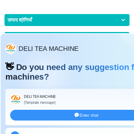
उत्पाद श्रेणियाँ
गरम सामान
ताज़ा खबर
गैस हीटिंग चाय निर्धारण मशीन dl-6cst-90 का
उपयोग कैसे करें
25 Dec, 2019