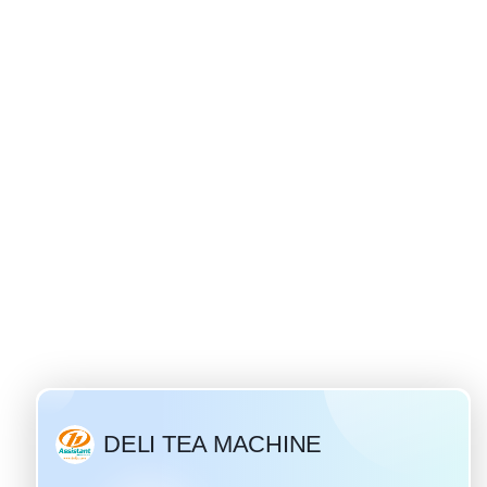
ति
ोकप्रिय
ी पेय है
िक वर