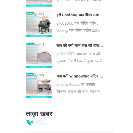
उपयोग करते हैं, प्यूर चाय केक और
अन्य चाय केक और चाय ईंट दबा
हरी / oolong चाय पैनिंग मशीन चाय पत्ती पैननर उपकरण 6cst-50
सकते हैं।
dl-6cst-50 गैस हीटिंग ग्रीन /
oolong चाय पैनिंग मशीन 220v
और 380v, आंतरिक व्यास
50cm, उच्चतम तापमान 350 ℃
चाय की पत्ती नरम बांस की टोकरी जिसमें 6crh-120b शामिल है
का उपयोग कर सकते हैं, यह प्रति
dl-6cr-120b चाय पत्ती बांस की
घंटे 25kg चाय की प्रक्रिया कर
मुलायम टोकरी जिसमें मुख्य रूप से
सकते हैं।
& nbsp; चाय का अस्थायी
भंडारण, और प्रत्येक प्रसंस्करण
चाय पत्ती winnowing सॉर्टर मशीन dl-6cfx-435qb
प्रक्रिया के बीच चाय हस्तांतरित
dl-6cfx-435qb का उपयोग
करने के लिए उपयोग किया जाता
विभिन्न प्रकार की चाय, स्क्रीन
है, को कवर करने के साथ नरम
आउट स्ट्रिप चाय, टूटी हुई चाय
टोकरी।
और विभिन्न विशिष्टताओं के चाय
ताज़ा खबर
पाउडर के लिए किया जाता है