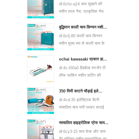
उपयोग कर सकती है।
dl-6chz-q14 चाय सुखाने की
मशीन तरल गैस, प्राकृतिक गैस
और बिजली का उपयोग कर सकती
है, सभी प्रकार की चाय को सुखा
बुद्धिमान काली चाय किण्वन मशीन 6cfj-80
सकती है, जैसे कि ग्रीन टी, काली
dl-6cfj-80 काली चाय किण्वन
चाय, ऊलोंग चाय और इतने पर।
मशीन मुख्य रूप से काली चाय के
प्रसंस्करण के लिए उपयोग की
जाती है, जो काली चाय की किण्वन
ochai kawasaki प्रकार हाथ में एक-आदमी चाय पत्ती की कटाई मशीन 4c-t50a5
को बेहतर बनाती है।
dl-4c-t50a5 हैंडहेल्ड वन-मैन टी
लीफ प्लकिंग मशीन कटिंग की
चौड़ाई 450 मिमी, 500 मिमी, 600
मिमी है, huasheng 1e34f
350 मिमी काटने चौड़ाई इलेक्ट्रिक बैटरी संचालित चाय पत्ती चाय प्लकिंग मशीन 4cd-35
पेट्रोल इंजन का उपयोग करें।
dl-4cd-35 इलेक्ट्रिक बैटरी
संचालित चाय पत्ती प्लकर कटाई
मशीन काटने की चौड़ाई 350 मिमी
है, बैकपैक लिथियम बैटरी या एसिड
स्वचालित हाइड्रोलिक प्रेस चाय केक चाय ईंट दबाने की मशीन 6cy3-15
एसिड बैटरी का उपयोग कर।
dl-6cy3-15 चाय केक और चाय
ईंट मोल्डिंग मशीन हाइड्रोलिक का