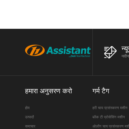
रैक रैक: त
न्
नवीनत
हमारा अनुसरण करो
गर्म टैग
होम
हरी चाय प्रसंस्करण मशीन
उत्पादों
ब्लैक टी प्रोसेसिंग मशीन
समाचार
ओलोंग चाय प्रसंस्करण मश