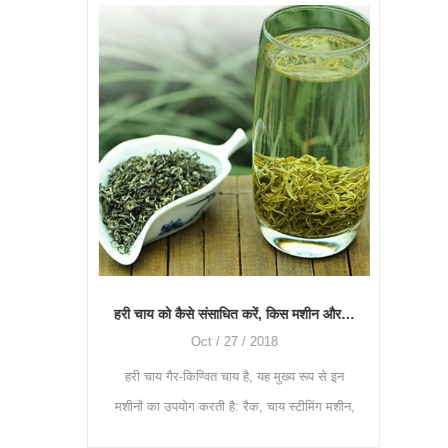
p
चाय जित
लेकिन यह 
निर्भर क
हरी चाय को कैसे संसाधित करें, किस मशीन और उपयोग की आवश्यकता है?
चाय लेने का सबसे अच्छा समय कब है? चाय पत्ती मशीन का उपयोग कैसे करें?
Oct / 27 / 2018
हरी चाय गैर-किण्वित चाय है, यह मुख्य रूप से इन
? तभी चाय को
मशीनों का उपयोग करती है: रैक, चाय स्टीमिंग मशीन,
 रहा है। चीन
चाय रोलिंग मशीन और चाय सुखाने की मशीनें। 1.
 क्योंकि दक्षिण