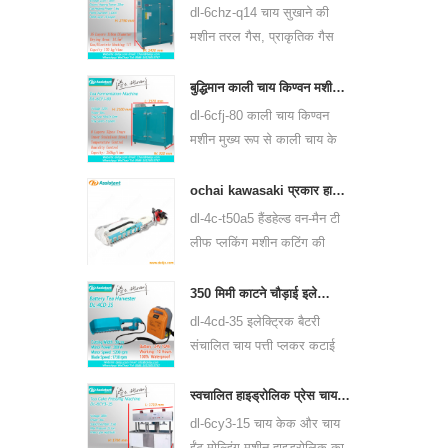
उपयोग कर सकती है।
dl-6chz-q14 चाय सुखाने की
मशीन तरल गैस, प्राकृतिक गैस
और बिजली का उपयोग कर सकती
है, सभी प्रकार की चाय को सुखा
बुद्धिमान काली चाय किण्वन मशीन 6cfj-80
सकती है, जैसे कि ग्रीन टी, काली
dl-6cfj-80 काली चाय किण्वन
चाय, ऊलोंग चाय और इतने पर।
मशीन मुख्य रूप से काली चाय के
प्रसंस्करण के लिए उपयोग की
जाती है, जो काली चाय की किण्वन
ochai kawasaki प्रकार हाथ में एक-आदमी चाय पत्ती की कटाई मशीन 4c-t50a5
को बेहतर बनाती है।
dl-4c-t50a5 हैंडहेल्ड वन-मैन टी
लीफ प्लकिंग मशीन कटिंग की
चौड़ाई 450 मिमी, 500 मिमी, 600
मिमी है, huasheng 1e34f
350 मिमी काटने चौड़ाई इलेक्ट्रिक बैटरी संचालित चाय पत्ती चाय प्लकिंग मशीन 4cd-35
पेट्रोल इंजन का उपयोग करें।
dl-4cd-35 इलेक्ट्रिक बैटरी
संचालित चाय पत्ती प्लकर कटाई
मशीन काटने की चौड़ाई 350 मिमी
है, बैकपैक लिथियम बैटरी या एसिड
स्वचालित हाइड्रोलिक प्रेस चाय केक चाय ईंट दबाने की मशीन 6cy3-15
एसिड बैटरी का उपयोग कर।
dl-6cy3-15 चाय केक और चाय
ईंट मोल्डिंग मशीन हाइड्रोलिक का