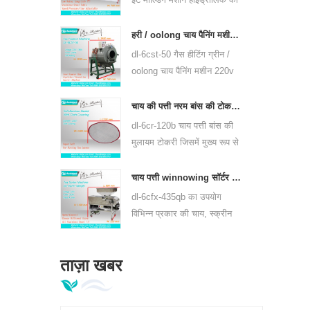
उपयोग करते हैं, प्यूर चाय केक और
अन्य चाय केक और चाय ईंट दबा
हरी / oolong चाय पैनिंग मशीन चाय पत्ती पैननर उपकरण 6cst-50
सकते हैं।
dl-6cst-50 गैस हीटिंग ग्रीन /
oolong चाय पैनिंग मशीन 220v
और 380v, आंतरिक व्यास
50cm, उच्चतम तापमान 350 ℃
चाय की पत्ती नरम बांस की टोकरी जिसमें 6crh-120b शामिल है
का उपयोग कर सकते हैं, यह प्रति
dl-6cr-120b चाय पत्ती बांस की
घंटे 25kg चाय की प्रक्रिया कर
मुलायम टोकरी जिसमें मुख्य रूप से
सकते हैं।
& nbsp; चाय का अस्थायी
भंडारण, और प्रत्येक प्रसंस्करण
चाय पत्ती winnowing सॉर्टर मशीन dl-6cfx-435qb
प्रक्रिया के बीच चाय हस्तांतरित
dl-6cfx-435qb का उपयोग
करने के लिए उपयोग किया जाता
विभिन्न प्रकार की चाय, स्क्रीन
है, को कवर करने के साथ नरम
आउट स्ट्रिप चाय, टूटी हुई चाय
टोकरी।
और विभिन्न विशिष्टताओं के चाय
ताज़ा खबर
पाउडर के लिए किया जाता है