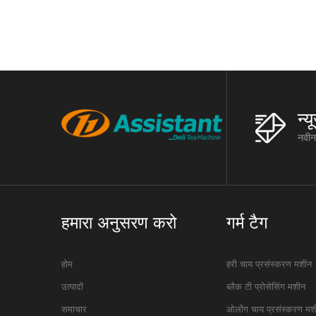
रैक रैक: त
म
न्
नवीनत
हमारा अनुसरण करो
गर्म टैग
होम
हरी चाय प्रसंस्करण मशीन
उत्पादों
ब्लैक टी प्रोसेसिंग मशीन
समाचार
ओलोंग चाय प्रसंस्करण मश